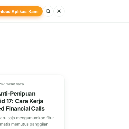
☀
load Aplikasi Kami
26
7 menit baca
Anti-Penipuan
d 17: Cara Kerja
ed Financial Calls
aru saja mengumumkan fitur
omatis memutus panggilan