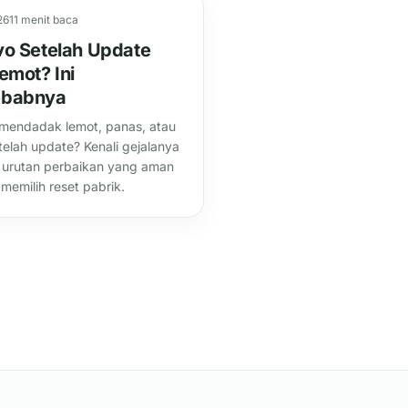
26
11 menit baca
vo Setelah Update
emot? Ini
ebabnya
mendadak lemot, panas, atau
telah update? Kenali gejalanya
i urutan perbaikan yang aman
memilih reset pabrik.