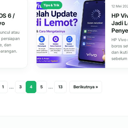
Tips & Trik
12 Mei 20
OS 6 /
HP Vi
vo
Jadi L
Peny
uncul atau
, persiapan
HP Vivo 
e, dan
boros se
barangan.
dan ikut
sebelum 
…
…
1
3
4
5
13
Berikutnya »