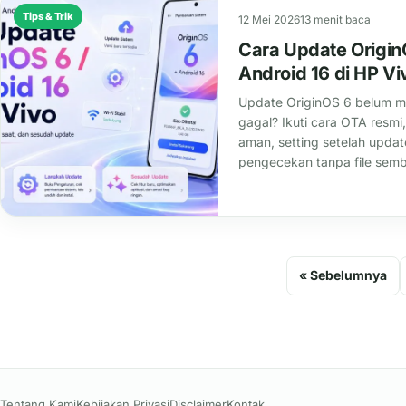
Tips & Trik
12 Mei 2026
13 menit baca
Cara Update Origin
Android 16 di HP Vi
Update OriginOS 6 belum m
gagal? Ikuti cara OTA resmi
aman, setting setelah updat
pengecekan tanpa file sem
« Sebelumnya
Tentang Kami
Kebijakan Privasi
Disclaimer
Kontak