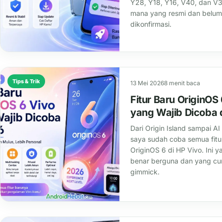
Y28, Y18, Y16, V40, dan V
mana yang resmi dan belum
dikonfirmasi.
Tips & Trik
13 Mei 2026
8 menit baca
Fitur Baru OriginOS
yang Wajib Dicoba 
Dari Origin Island sampai AI
saya sudah coba semua fitu
OriginOS 6 di HP Vivo. Ini y
benar berguna dan yang c
gimmick.