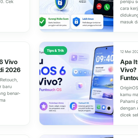
30. Cek
penipu s
cara ker
didukung
masuk da
Tips & Trik
12 Mei 20
 6 Vivo
Apa It
di 2026
Vivo?
Funto
 Retouch,
r baru
OriginOS
ang benar-
kamu ma
uma
Pahami 
dengan A
dicek se