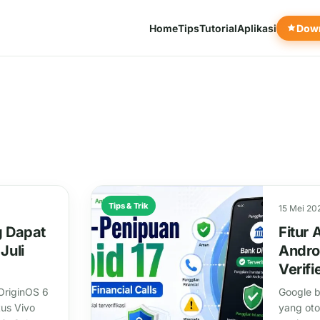
Home
Tips
Tutorial
Aplikasi
Down
Tips & Trik
15 Mei 20
g Dapat
Fitur 
Juli
Androi
Verifi
OriginOS 6
Google b
tus Vivo
yang ot