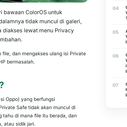
04
yi bawaan ColorOS untuk
dalamnya tidak muncul di galeri,
sa diakses lewat menu Privacy
05
tambahan.
file, dan mengakses ulang isi Private
06
 HP bermasalah.
?
07
si Oppo) yang berfungsi
Private Safe
tidak akan muncul di
g tahu di mana file itu berada, dan
tau sidik jari.