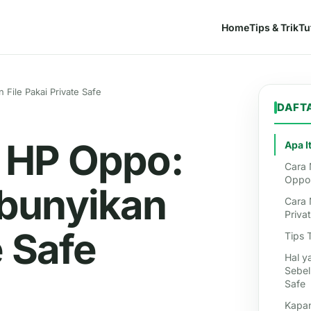
Home
Tips & Trik
Tu
File Pakai Private Safe
DAFTA
 HP Oppo:
Apa I
Cara 
Oppo
mbunyikan
Cara 
Priva
e Safe
Tips 
Hal y
Sebel
Safe
Kapan