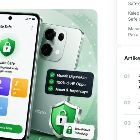
Safe?
Keleb
Safe 
Masal
Pakai
Artik
01
02
03