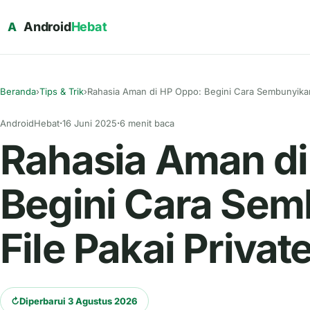
Android
Hebat
A
Beranda
›
Tips & Trik
›
Rahasia Aman di HP Oppo: Begini Cara Sembunyikan 
AndroidHebat
16 Juni 2025
6 menit baca
Rahasia Aman di
Begini Cara Se
File Pakai Privat
↻
Diperbarui 3 Agustus 2026