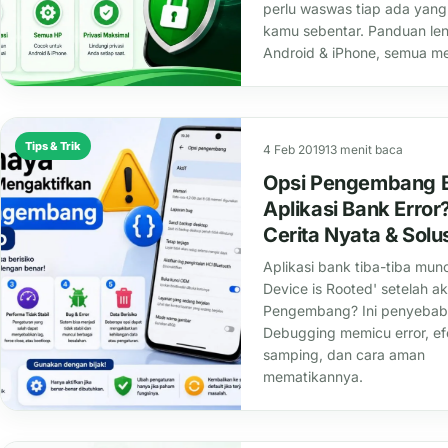
perlu waswas tiap ada yang
kamu sebentar. Panduan le
Android & iPhone, semua me
Tips & Trik
4 Feb 2019
13 menit baca
Opsi Pengembang B
Aplikasi Bank Error?
Cerita Nyata & Solu
Aplikasi bank tiba-tiba munc
Device is Rooted' setelah ak
Pengembang? Ini penyeba
Debugging memicu error, ef
samping, dan cara aman
mematikannya.