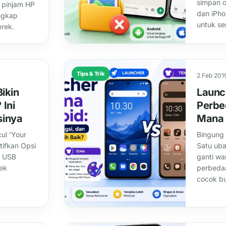
simpan o
 pinjam HP
dan iPho
ngkap
untuk se
rek.
Tips & Trik
2 Feb 201
ikin
Launc
 Ini
Perbe
sinya
Mana 
ul 'Your
Bingung
tifkan Opsi
Satu uba
b USB
ganti wa
ek
perbedaa
cocok b