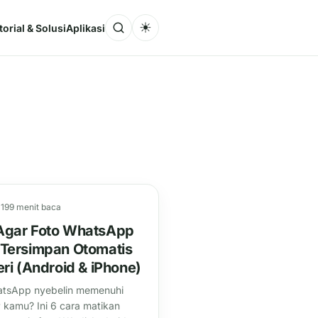
☀
torial & Solusi
Aplikasi
019
9 menit baca
Agar Foto WhatsApp
 Tersimpan Otomatis
eri (Android & iPhone)
atsApp nyebelin memenuhi
P kamu? Ini 6 cara matikan