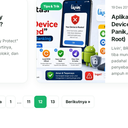
Tips & Trik
19 Des 20
y
Aplik
a?
Devic
Panik,
Root)
ay Protect"
rtinya,
Livin', 
lokir, dan
tiba mun
.
padahal 
penyebab
ampuh m
…
a
1
11
12
13
Berikutnya »