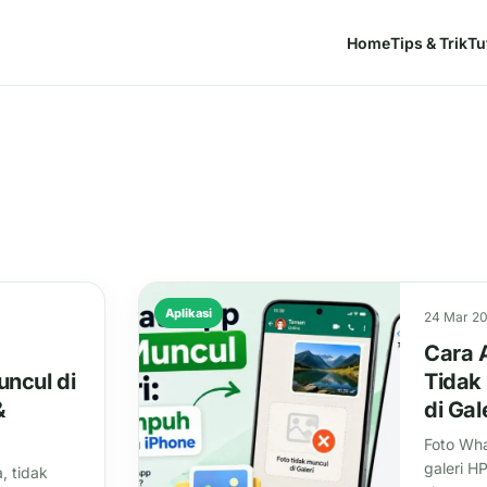
Home
Tips & Trik
Tu
Aplikasi
24 Mar 2
Cara 
ncul di
Tidak
&
di Gal
Foto Wh
galeri H
a, tidak