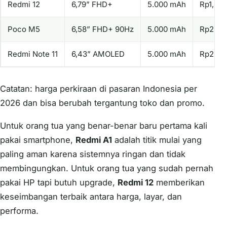
Redmi 12
6,79” FHD+
5.000 mAh
Rp1,9 ju
Poco M5
6,58” FHD+ 90Hz
5.000 mAh
Rp2 jut
Redmi Note 11
6,43” AMOLED
5.000 mAh
Rp2,4 j
Catatan: harga perkiraan di pasaran Indonesia per
2026 dan bisa berubah tergantung toko dan promo.
Untuk orang tua yang benar-benar baru pertama kali
pakai smartphone,
Redmi A1
adalah titik mulai yang
paling aman karena sistemnya ringan dan tidak
membingungkan. Untuk orang tua yang sudah pernah
pakai HP tapi butuh upgrade,
Redmi 12
memberikan
keseimbangan terbaik antara harga, layar, dan
performa.