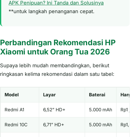
APK Penipuan? Ini Tanda dan Solusinya
**untuk langkah penanganan cepat.
Perbandingan Rekomendasi HP
Xiaomi untuk Orang Tua 2026
Supaya lebih mudah membandingkan, berikut
ringkasan kelima rekomendasi dalam satu tabel:
Model
Layar
Baterai
Harga (
Redmi A1
6,52” HD+
5.000 mAh
Rp1 juta
Redmi 10C
6,71” HD+
5.000 mAh
Rp1,6 ju